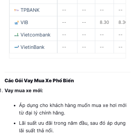
TPBANK
--
--
--
--
VIB
--
--
8.30
8.30
Vietcombank
--
--
--
--
VietinBank
--
--
--
--
Các Gói Vay Mua Xe Phổ Biến
Vay mua xe mới:
Áp dụng cho khách hàng muốn mua xe hơi mới
từ đại lý chính hãng.
Lãi suất ưu đãi trong năm đầu, sau đó áp dụng
lãi suất thả nổi.