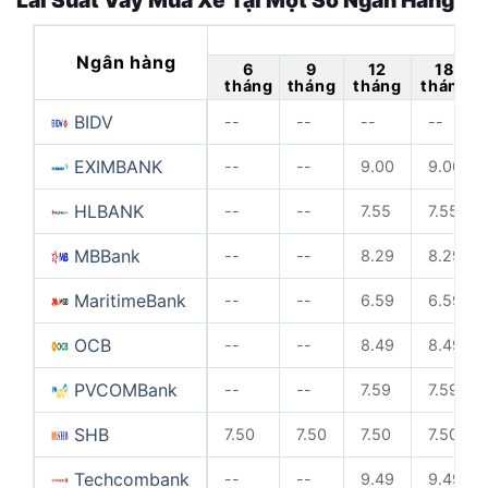
Lãi Suất Vay Mua Xe Tại Một Số Ngân Hàng
Ngân hàng
6
9
12
18
tháng
tháng
tháng
tháng
BIDV
--
--
--
--
EXIMBANK
--
--
9.00
9.00
HLBANK
--
--
7.55
7.55
MBBank
--
--
8.29
8.29
MaritimeBank
--
--
6.59
6.59
OCB
--
--
8.49
8.49
PVCOMBank
--
--
7.59
7.59
SHB
7.50
7.50
7.50
7.50
Techcombank
--
--
9.49
9.49