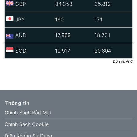
GBP
34.353
35.812
JPY
160
171
AUD
17.969
18.731
SGD
19.917
20.804
Đơn vị: Vnđ
Thông tin
Chính Sách Bảo Mật
Chính Sách Cookie
Điều Khoản Sử Dụng