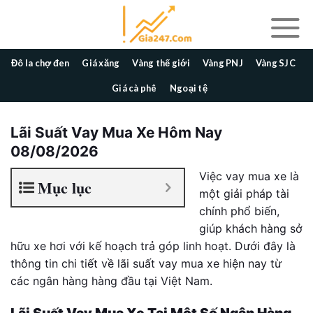
Skip
to
content
Đô la chợ đen
Giá xăng
Vàng thế giới
Vàng PNJ
Vàng SJC
Giá cà phê
Ngoại tệ
Lãi Suất Vay Mua Xe Hôm Nay
08/08/2026
Việc vay mua xe là
Mục lục
một giải pháp tài
chính phổ biến,
giúp khách hàng sở
hữu xe hơi với kế hoạch trả góp linh hoạt. Dưới đây là
thông tin chi tiết về lãi suất vay mua xe hiện nay từ
các ngân hàng hàng đầu tại Việt Nam.