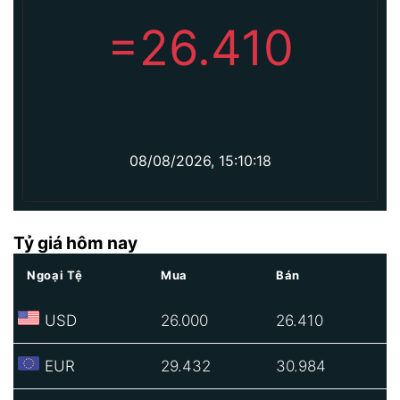
=
26.410
08/08/2026, 15:10:18
Tỷ giá hôm nay
Ngoại Tệ
Mua
Bán
USD
26.000
26.410
EUR
29.432
30.984