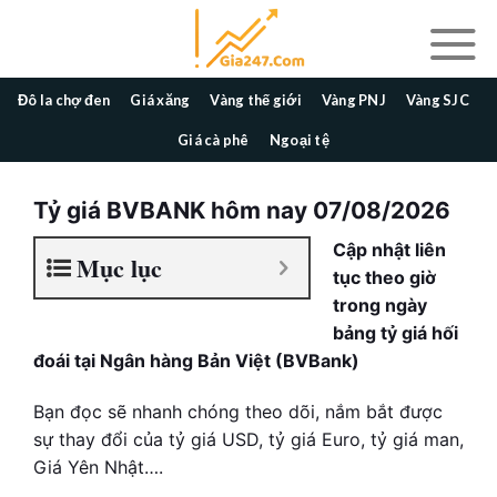
Skip
to
content
Đô la chợ đen
Giá xăng
Vàng thế giới
Vàng PNJ
Vàng SJC
Giá cà phê
Ngoại tệ
Tỷ giá BVBANK hôm nay
07/08/2026
Cập nhật liên
Mục lục
tục theo giờ
trong ngày
bảng tỷ giá hối
đoái tại Ngân hàng Bản Việt (BVBank)
Bạn đọc sẽ nhanh chóng theo dõi, nắm bắt được
sự thay đổi của tỷ giá USD, tỷ giá Euro, tỷ giá man,
Giá Yên Nhật….