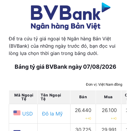
Để tra cứu tỷ giá ngoại tệ Ngân hàng Bản Việt
(BVBank) của những ngày trước đó, bạn đọc vui
lòng lựa chọn thời gian trong bảng dưới.
Bảng tỷ giá BVBank ngày
07/08/2026
Đơn vị: Việt Nam đồng
Mã Ngoại
Tên Ngoại
Ch
Bán
Mua
Tệ
Tệ
K
26.440
26.100
26
USD
Đô la Mỹ
0
0
30.725
29.991
29