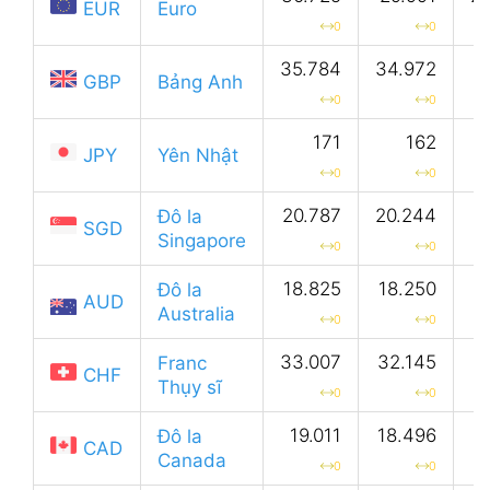
EUR
Euro
0
0
35.784
34.972
GBP
Bảng Anh
0
0
171
162
JPY
Yên Nhật
0
0
20.787
20.244
Đô la
SGD
Singapore
0
0
18.825
18.250
Đô la
AUD
Australia
0
0
33.007
32.145
Franc
CHF
Thụy sĩ
0
0
19.011
18.496
Đô la
CAD
Canada
0
0