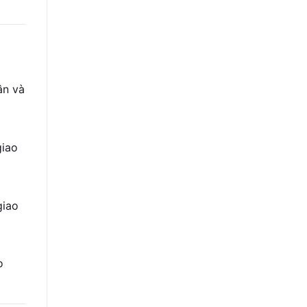
ân và
giao
giao
o