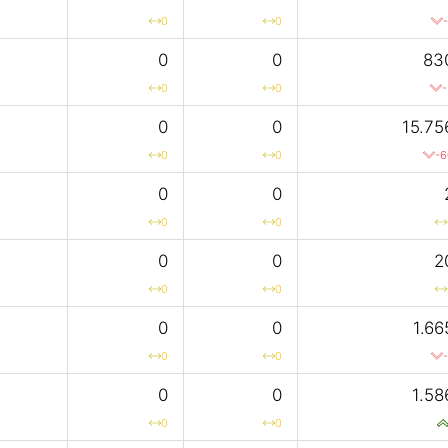
0
0
0
0
83
0
0
-
0
0
15.75
0
0
-6
0
0
0
0
0
0
2
0
0
0
0
1.66
0
0
0
0
1.58
0
0