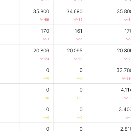
35.800
34.690
35.80
-59
-52
-5
170
161
17
-1
-1
20.806
20.095
20.80
-24
-19
-2
0
0
32.78
0
0
-29
0
0
4.11
0
0
-
0
0
3.40
0
0
-
0
0
2.81