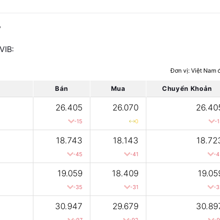
y
VIB:
Đơn vị: Việt Nam 
Bán
Mua
Chuyển Khoản
26.405
26.070
26.40
-15
0
-
18.743
18.143
18.72
-45
-41
-4
19.059
18.409
19.05
-35
-31
-3
30.947
29.679
30.89
-97
-92
-9