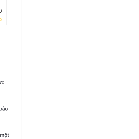
0
0
ực
 bảo
 một