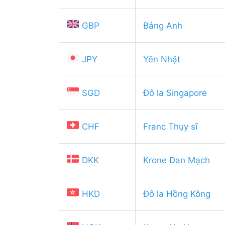
GBP
Bảng Anh
JPY
Yên Nhật
SGD
Đô la Singapore
CHF
Franc Thụy sĩ
DKK
Krone Đan Mạch
HKD
Đô la Hồng Kông