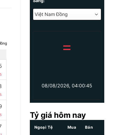
Sang:
=
đồng
5
15
08/08/2026, 04:00:45
3
5
9
Tỷ giá hôm nay
5
7
Ngoại Tệ
Mua
Bán
7