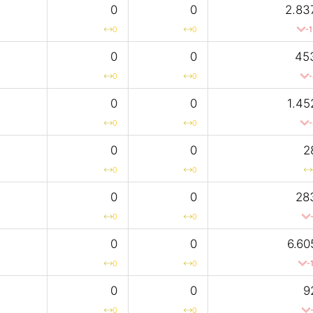
0
0
2.83
0
0
-
0
0
45
0
0
-
0
0
1.45
0
0
-
0
0
2
0
0
0
0
28
0
0
0
0
6.60
0
0
-
0
0
9
0
0