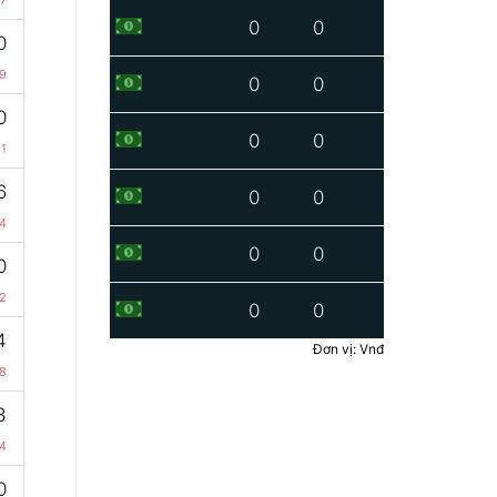
0
0
0
9
0
0
0
0
0
-1
6
0
0
4
0
0
0
2
0
0
4
Đơn vị: Vnđ
18
3
4
0