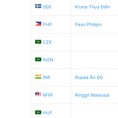
SEK
Krona Thụy Điển
PHP
Peso Philipin
CZK
NGN
INR
Rupee Ấn Độ
MYR
Ringgit Malaysia
HUF