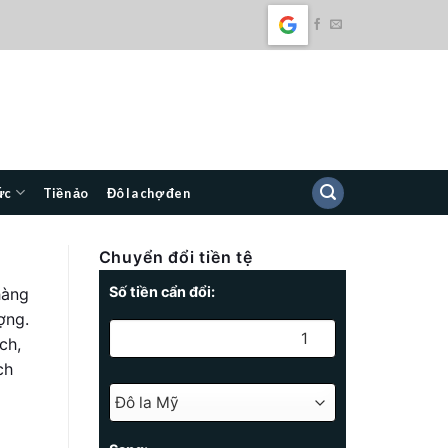
ức
Tiền ảo
Đô la chợ đen
Chuyển đổi tiền tệ
Số tiền cẩn đổi:
hàng
ợng.
ch,
ch