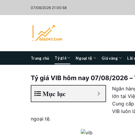
Skip
07/08/2026 21:00:59
to
content
Tỷ giá
Trang chủ
Ngoại tệ
Giá vàng
Lãi 
Tỷ giá VIB hôm nay
07/08/2026
– 
Ngân hàng
Mục lục
lớn tại Vi
Cung cấp 
VIB luôn 
ngoại tệ.