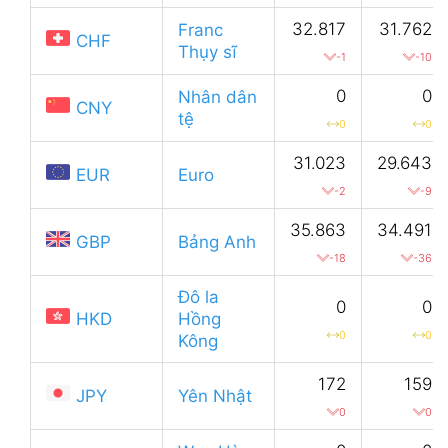
32.817
31.762
Franc
CHF
Thụy sĩ
-1
-10
0
0
Nhân dân
CNY
tệ
0
0
31.023
29.643
EUR
Euro
-2
-9
35.863
34.491
GBP
Bảng Anh
-18
-36
Đô la
0
0
HKD
Hồng
0
0
Kông
172
159
JPY
Yên Nhật
0
0