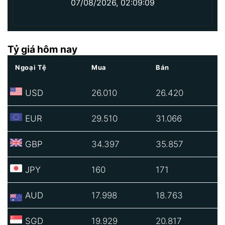
07/08/2026, 02:09:09
Tỷ giá hôm nay
Ngoại Tệ
Mua
Bán
USD
26.010
26.420
EUR
29.510
31.066
GBP
34.397
35.857
JPY
160
171
AUD
17.998
18.763
SGD
19.929
20.817