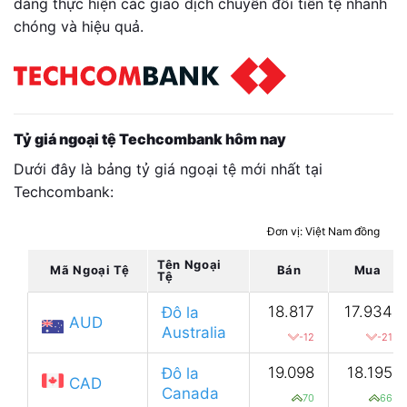
dàng thực hiện các giao dịch chuyển đổi tiền tệ nhanh
chóng và hiệu quả.
Tỷ giá ngoại tệ Techcombank hôm nay
Dưới đây là bảng tỷ giá ngoại tệ mới nhất tại
Techcombank:
Đơn vị: Việt Nam đồng
Tên Ngoại
Mã Ngoại Tệ
Bán
Mua
Tệ
18.817
17.934
Đô la
AUD
Australia
-12
-21
19.098
18.195
Đô la
CAD
Canada
70
66