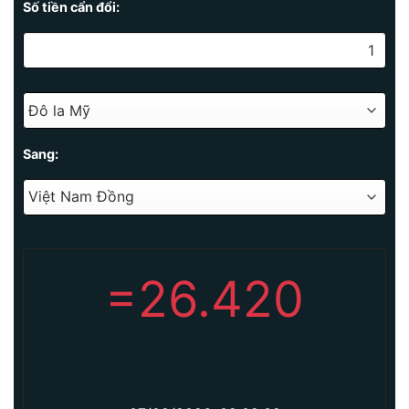
Số tiền cẩn đổi:
Sang:
=
26.420