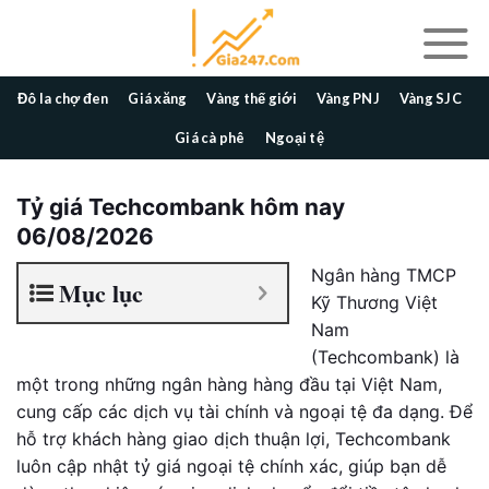
Skip
to
content
Đô la chợ đen
Giá xăng
Vàng thế giới
Vàng PNJ
Vàng SJC
Giá cà phê
Ngoại tệ
Tỷ giá Techcombank hôm nay
06/08/2026
Ngân hàng TMCP
Mục lục
Kỹ Thương Việt
Nam
(Techcombank) là
một trong những ngân hàng hàng đầu tại Việt Nam,
cung cấp các dịch vụ tài chính và ngoại tệ đa dạng. Để
hỗ trợ khách hàng giao dịch thuận lợi, Techcombank
luôn cập nhật tỷ giá ngoại tệ chính xác, giúp bạn dễ