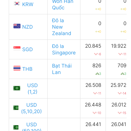
0
0
Won Hàn
KRW
Quốc
0
0
Đô la
0
0
NZD
New
0
0
Zealand
20.845
19.922
Đô la
SGD
Singapore
-6
-11
826
709
Bạt Thái
THB
Lan
3
3
26.508
25.972
USD
(1,2)
-11
-14
26.448
26.012
USD
(5,10,20)
-10
-15
26.441
26.041
USD
(50,100)