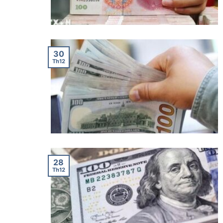
30
Th12
28
Th12