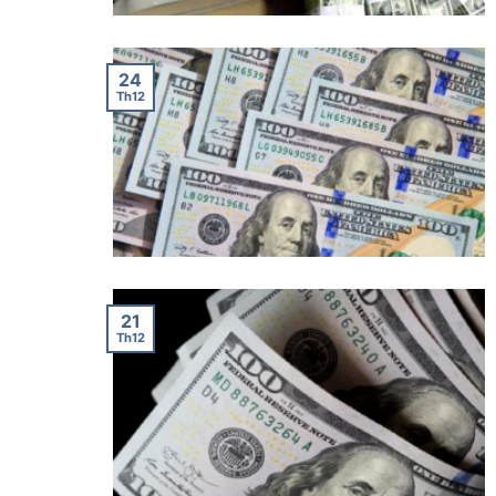
24
Th12
21
Th12