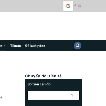
ức
Tiền ảo
Đô la chợ đen
Chuyển đổi tiền tệ
Số tiền cẩn đổi:
iá