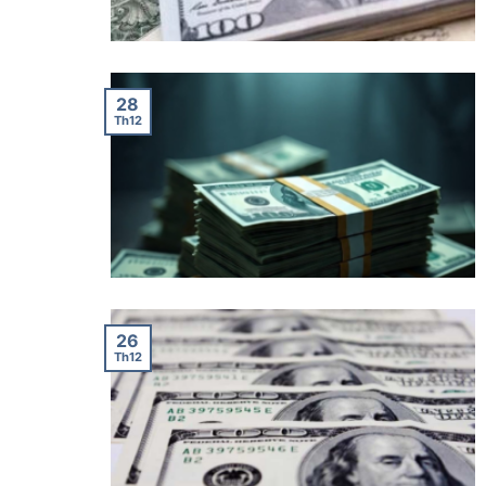
28
Th12
26
Th12