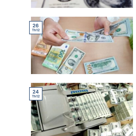
26
Th12
24
Th12