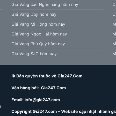
Giá Vàng các Ngân hàng hôm nay
C
Giá Vàng Doji hôm nay
C
Giá Vàng Mi Hồng hôm nay
M
Giá Vàng Ngọc Hải hôm nay
M
Giá Vàng Phú Quý hôm nay
M
Giá Vàng SJC hôm nay
M
© Bản quyền thuộc về Gia247.Com
Vận hàng bởi: Gia247.Com
Email:
info@gia247.com
n
Copyright Giá247.com - Website cập nhật nhanh giá 