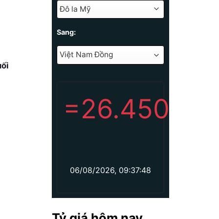
Sang:
uối
=
26.450
06/08/2026, 09:37:48
Tỷ giá hôm nay