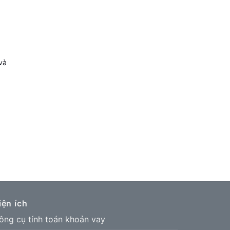
và
iện ích
ông cụ tính toán khoản vay