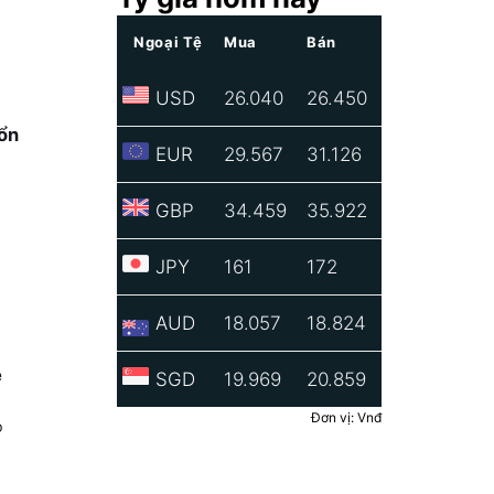
Ngoại Tệ
Mua
Bán
USD
26.040
26.450
ổn
EUR
29.567
31.126
GBP
34.459
35.922
JPY
161
172
AUD
18.057
18.824
ẹ
SGD
19.969
20.859
Đơn vị: Vnđ
o