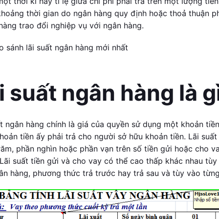
ột thời kì hay tỉ lệ giữa chi phí phải trả trên một lượng ti
khoảng thời gian do ngân hàng quy định hoặc thoả thuận p
hàng trao đổi nghiệp vụ với ngân hàng.
o sánh lãi suất ngân hàng mới nhất
i suất ngân hàng là g
ất ngân hàng chính là giá của quyền sử dụng một khoản tiề
hoản tiền ấy phải trả cho người sở hữu khoản tiền. Lãi suất
răm, phần nghìn hoặc phần vạn trên số tiền gửi hoặc cho va
Lãi suất tiền gửi và cho vay có thể cao thấp khác nhau tùy
ân hàng, phương thức trả trước hay trả sau và tùy vào từng 