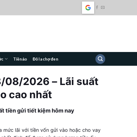
ức
Tiền ảo
Đô la chợ đen
/08/2026
– Lãi suất
ào cao nhất
ất tiền gửi tiết kiệm hôm nay
ữa mức lãi với tiền vốn gửi vào hoặc cho vay