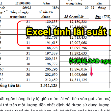
uất ngân hàng là tỷ lệ giữa mức lãi với tiền vốn gửi vào hoặ
ải trả trên một lượng tiền nhất định để được sử dụng lượng
nh hoặc thoả thuận phù hợp với hệ thống ngân hàng và với