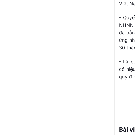
Việt N
– Quyế
NHNN n
đa bằn
ứng nh
30 thá
– Lãi 
có hiệ
quy đị
Bài v