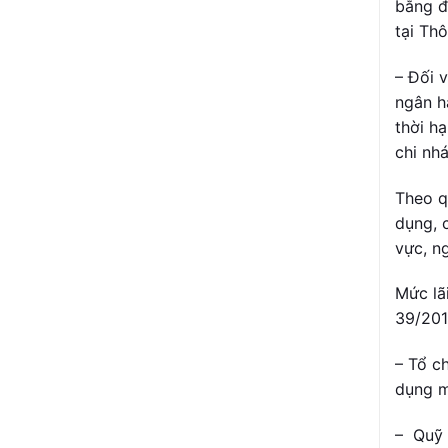
bằng đ
tại Th
– Đối v
ngân h
thời hạ
chi nhá
Theo q
dụng, 
vực, n
Mức lã
39/201
– Tổ c
dụng m
– Quỹ 