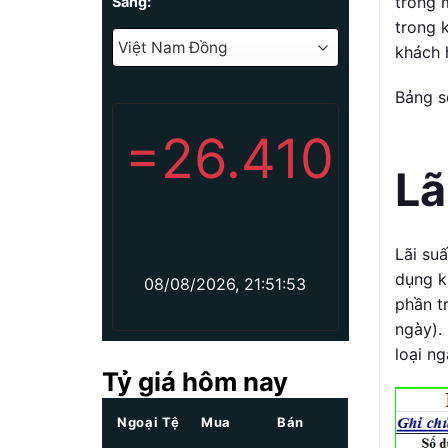
trong m
Sang:
trong 
khách 
Bảng s
=
26.410
Lã
Lãi su
dụng k
08/08/2026, 21:51:53
phần t
ngày). 
loại ng
Tỷ giá hôm nay
Ngoại Tệ
Mua
Bán