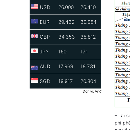
USD
26.000
26.410
EUR
29.432
30.984
GBP
34.353
35.812
JPY
160
171
AUD
17.969
18.731
SGD
19.917
20.804
Đơn vị: Vnđ
– Lãi s
phí ph
quy đị