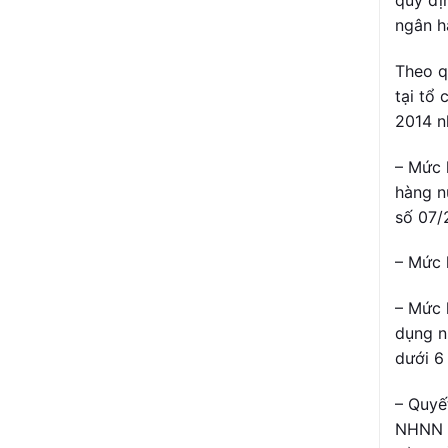
ngân h
Theo q
tại tổ
2014 n
– Mức l
hàng n
số 07/
– Mức 
– Mức l
dụng n
dưới 6
– Quyế
NHNN n