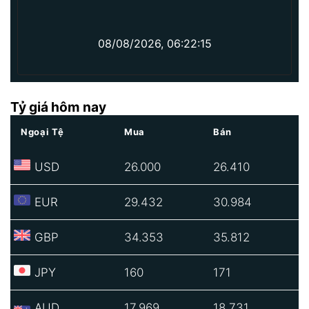
08/08/2026, 06:22:15
Tỷ giá hôm nay
Ngoại Tệ
Mua
Bán
USD
26.000
26.410
EUR
29.432
30.984
GBP
34.353
35.812
JPY
160
171
AUD
17.969
18.731