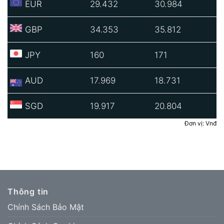
EUR
29.432
30.984
GBP
34.353
35.812
JPY
160
171
AUD
17.969
18.731
SGD
19.917
20.804
Đơn vị: Vnđ
Thông tin
Chính Sách Bảo Mật