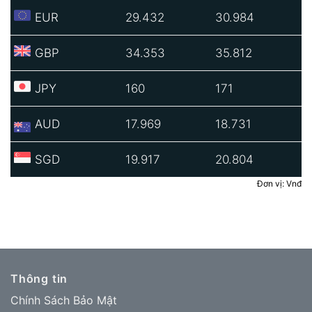
EUR
29.432
30.984
GBP
34.353
35.812
JPY
160
171
AUD
17.969
18.731
SGD
19.917
20.804
Đơn vị: Vnđ
Thông tin
Chính Sách Bảo Mật