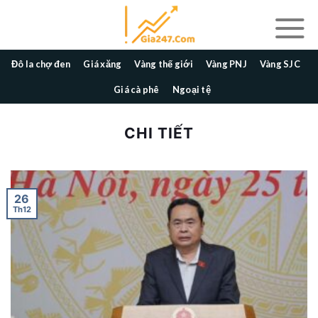
Skip
to
content
Đô la chợ đen
Giá xăng
Vàng thế giới
Vàng PNJ
Vàng SJC
Giá cà phê
Ngoại tệ
CHI TIẾT
26
Th12