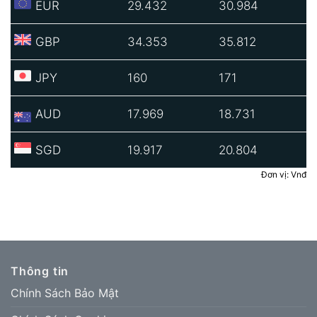
EUR
29.432
30.984
GBP
34.353
35.812
JPY
160
171
AUD
17.969
18.731
SGD
19.917
20.804
Đơn vị: Vnđ
Thông tin
Chính Sách Bảo Mật