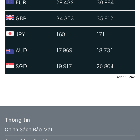
EUR
29.432
30.984
GBP
34.353
35.812
JPY
160
171
AUD
17.969
18.731
SGD
19.917
20.804
Đơn vị: Vnđ
Thông tin
Chính Sách Bảo Mật