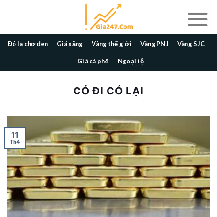
Skip
to
content
Đô la chợ đen
Giá xăng
Vàng thế giới
Vàng PNJ
Vàng SJC
Giá cà phê
Ngoại tệ
CÓ ĐI CÓ LẠI
11
Th4