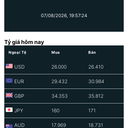
07/08/2026, 19:57:24
Tỷ giá hôm nay
Ngoại Tệ
Mua
Bán
USD
26.000
26.410
EUR
29.432
30.984
GBP
34.353
35.812
JPY
160
171
AUD
17.969
18.731