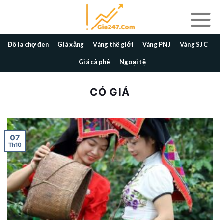
Skip
to
content
Đô la chợ đen
Giá xăng
Vàng thế giới
Vàng PNJ
Vàng SJC
Giá cà phê
Ngoại tệ
CÓ GIÁ
07
Th10