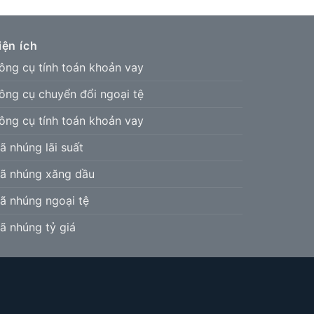
iện ích
ông cụ tính toán khoản vay
ông cụ chuyển đổi ngoại tệ
ông cụ tính toán khoản vay
ã nhúng lãi suất
ã nhúng xăng dầu
ã nhúng ngoại tệ
ã nhúng tỷ giá