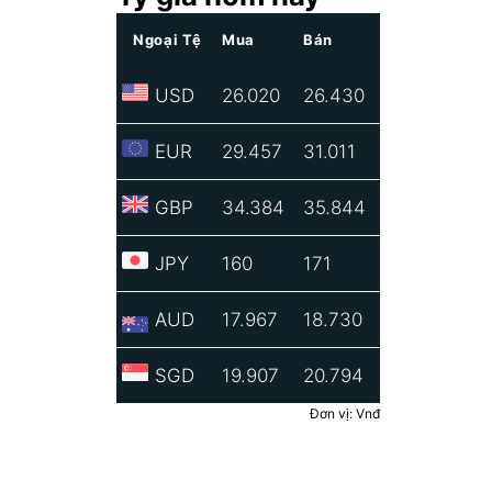
Ngoại Tệ
Mua
Bán
USD
26.020
26.430
EUR
29.457
31.011
GBP
34.384
35.844
JPY
160
171
AUD
17.967
18.730
SGD
19.907
20.794
Đơn vị: Vnđ