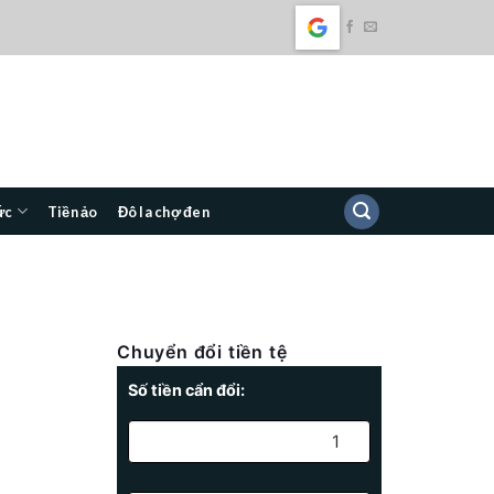
ức
Tiền ảo
Đô la chợ đen
Chuyển đổi tiền tệ
Số tiền cẩn đổi: