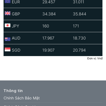
EUR
29.457
31.011
GBP
34.384
35.844
JPY
160
171
AUD
17.967
18.730
SGD
19.907
20.794
Đơn vị: Vnđ
Thông tin
Chính Sách Bảo Mật