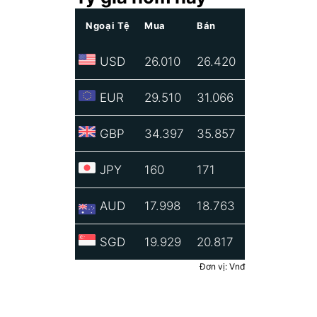
Ngoại Tệ
Mua
Bán
USD
26.010
26.420
EUR
29.510
31.066
GBP
34.397
35.857
JPY
160
171
AUD
17.998
18.763
SGD
19.929
20.817
Đơn vị: Vnđ