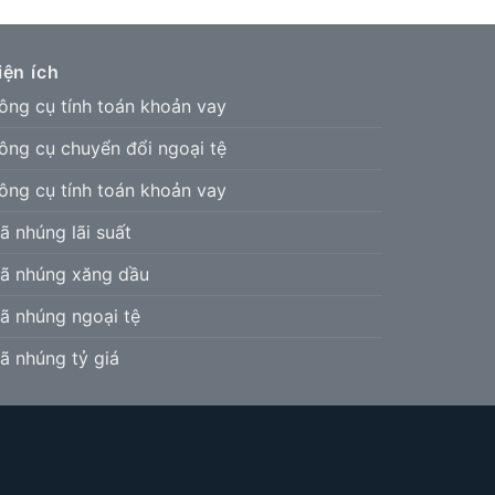
iện ích
ông cụ tính toán khoản vay
ông cụ chuyển đổi ngoại tệ
ông cụ tính toán khoản vay
ã nhúng lãi suất
ã nhúng xăng dầu
ã nhúng ngoại tệ
ã nhúng tỷ giá