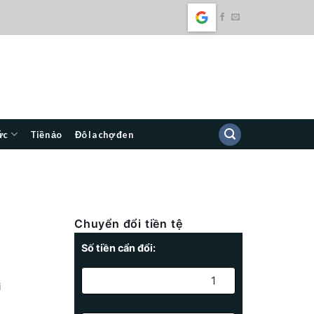
ức
Tiền ảo
Đô la chợ đen
Chuyển đổi tiền tệ
Số tiền cẩn đổi:
i