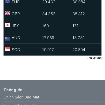
EUR
29.432
30.984
GBP
34.353
35.812
JPY
160
171
AUD
17.969
18.731
SGD
19.917
20.804
Đơn vị: Vnđ
Thông tin
Chính Sách Bảo Mật