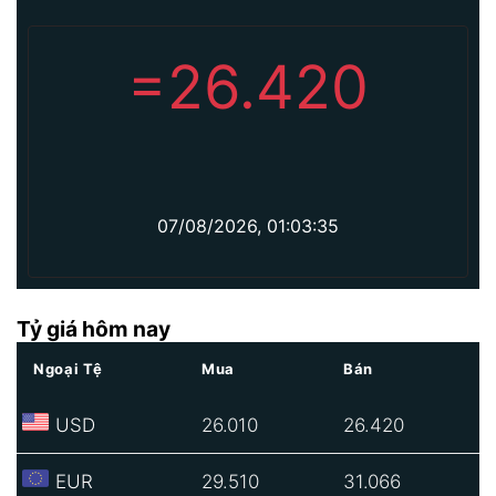
=
26.420
07/08/2026, 01:03:35
Tỷ giá hôm nay
Ngoại Tệ
Mua
Bán
USD
26.010
26.420
EUR
29.510
31.066