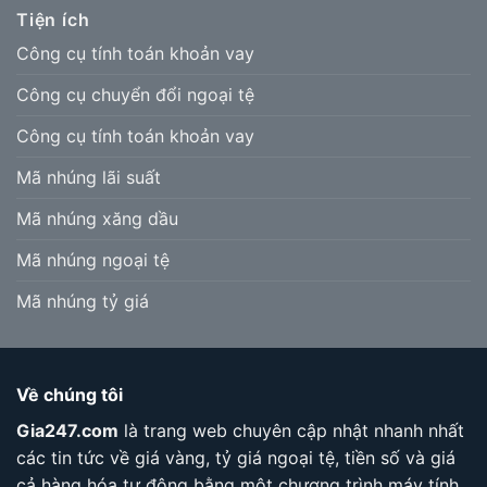
Tiện ích
Công cụ tính toán khoản vay
Công cụ chuyển đổi ngoại tệ
Công cụ tính toán khoản vay
Mã nhúng lãi suất
Mã nhúng xăng dầu
Mã nhúng ngoại tệ
Mã nhúng tỷ giá
Về chúng tôi
Gia247.com
là trang web chuyên cập nhật nhanh nhất
các tin tức về giá vàng, tỷ giá ngoại tệ, tiền số và giá
cả hàng hóa tự động bằng một chương trình máy tính.