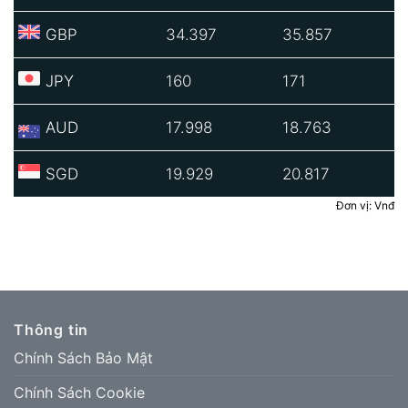
GBP
34.397
35.857
JPY
160
171
AUD
17.998
18.763
SGD
19.929
20.817
Đơn vị: Vnđ
Thông tin
Chính Sách Bảo Mật
Chính Sách Cookie