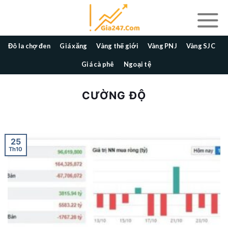
Skip
to
content
Đô la chợ đen
Giá xăng
Vàng thế giới
Vàng PNJ
Vàng SJC
Giá cà phê
Ngoại tệ
CƯỜNG ĐỘ
25
Th10