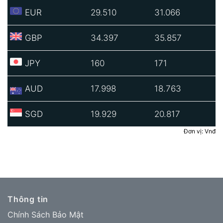
EUR
29.510
31.066
GBP
34.397
35.857
JPY
160
171
AUD
17.998
18.763
SGD
19.929
20.817
Đơn vị: Vnđ
Thông tin
Chính Sách Bảo Mật