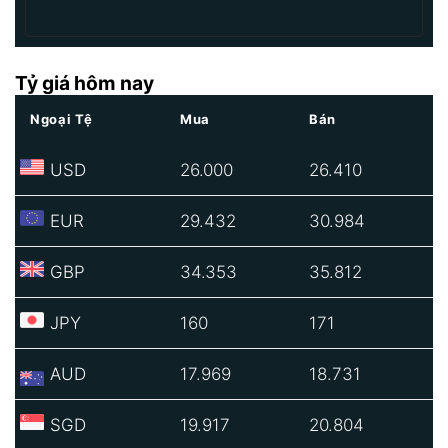
Tỷ giá hôm nay
Ngoại Tệ
Mua
Bán
USD
26.000
26.410
EUR
29.432
30.984
GBP
34.353
35.812
JPY
160
171
AUD
17.969
18.731
SGD
19.917
20.804