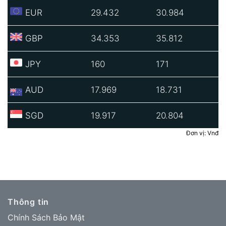
EUR
29.432
30.984
GBP
34.353
35.812
JPY
160
171
AUD
17.969
18.731
SGD
19.917
20.804
Đơn vị: Vnđ
Thông tin
Chính Sách Bảo Mật