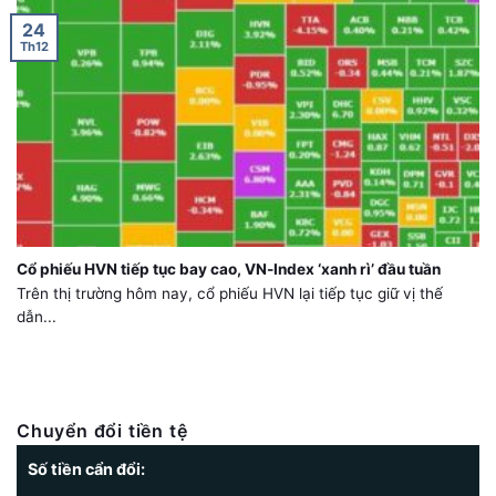
24
Th12
Cổ phiếu HVN tiếp tục bay cao, VN-Index ‘xanh rì’ đầu tuần
Trên thị trường hôm nay, cổ phiếu HVN lại tiếp tục giữ vị thế
dẫn...
Chuyển đổi tiền tệ
Số tiền cẩn đổi: