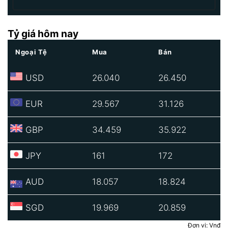
Tỷ giá hôm nay
Ngoại Tệ
Mua
Bán
USD
26.040
26.450
EUR
29.567
31.126
GBP
34.459
35.922
JPY
161
172
AUD
18.057
18.824
SGD
19.969
20.859
Đơn vị: Vnđ