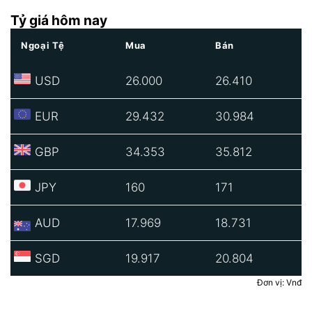
Tỷ giá hôm nay
Ngoại Tệ
Mua
Bán
USD
26.000
26.410
EUR
29.432
30.984
GBP
34.353
35.812
JPY
160
171
AUD
17.969
18.731
SGD
19.917
20.804
Đơn vị: Vnđ