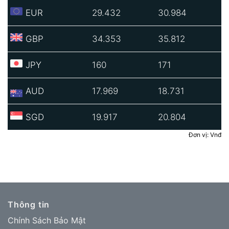
EUR
29.432
30.984
GBP
34.353
35.812
JPY
160
171
AUD
17.969
18.731
SGD
19.917
20.804
Đơn vị: Vnđ
Thông tin
Chính Sách Bảo Mật