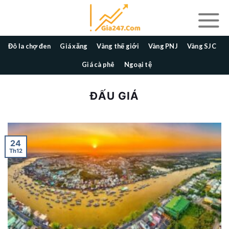
Skip
to
content
Đô la chợ đen
Giá xăng
Vàng thế giới
Vàng PNJ
Vàng SJC
Giá cà phê
Ngoại tệ
ĐẤU GIÁ
24
Th12