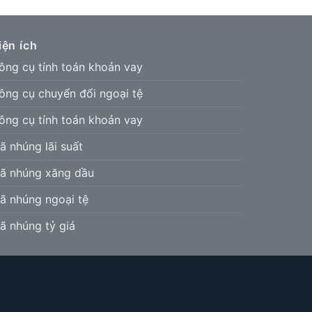
iện ích
ông cụ tính toán khoản vay
ông cụ chuyển đổi ngoại tệ
ông cụ tính toán khoản vay
ã nhúng lãi suất
ã nhúng xăng dầu
ã nhúng ngoại tệ
ã nhúng tỷ giá