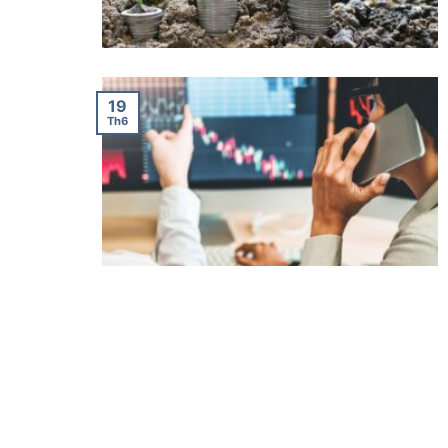
19
Th6