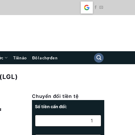
ức
Tiền ảo
Đô la chợ đen
(LGL)
Chuyển đổi tiền tệ
Số tiền cẩn đổi:
u