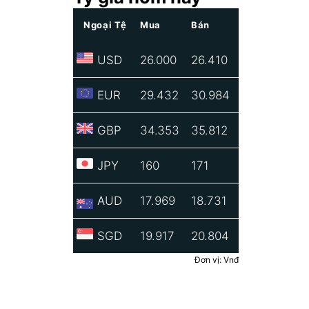
Ngoại Tệ
Mua
Bán
USD
26.000
26.410
EUR
29.432
30.984
GBP
34.353
35.812
JPY
160
171
AUD
17.969
18.731
SGD
19.917
20.804
Đơn vị: Vnđ