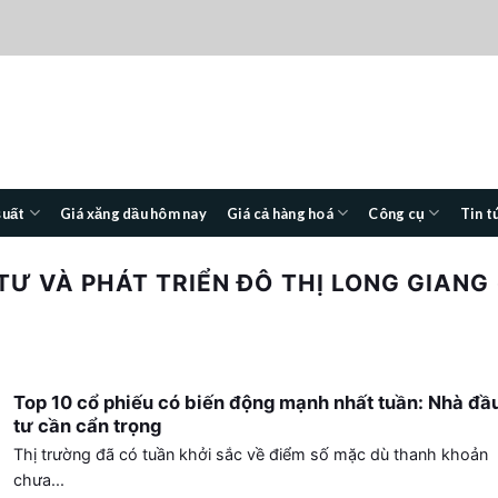
suất
Giá xăng dầu hôm nay
Giá cả hàng hoá
Công cụ
Tin t
TƯ VÀ PHÁT TRIỂN ĐÔ THỊ LONG GIANG 
Top 10 cổ phiếu có biến động mạnh nhất tuần: Nhà đầ
tư cần cẩn trọng
Thị trường đã có tuần khởi sắc về điểm số mặc dù thanh khoản
chưa...