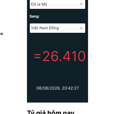
Sang:
án
=
26.410
08/08/2026, 20:42:27
Tỷ giá hôm nay