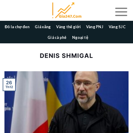
Skip
to
content
Đô la chợ đen
Giá xăng
Vàng thế giới
Vàng PNJ
Vàng SJC
Giá cà phê
Ngoại tệ
DENIS SHMIGAL
26
Th12