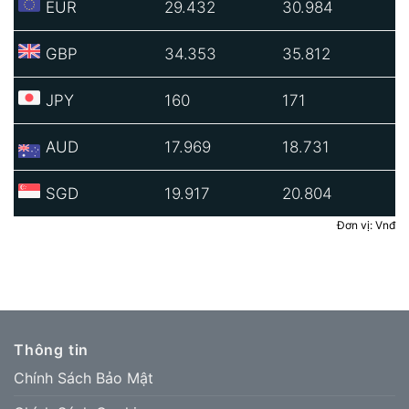
EUR
29.432
30.984
GBP
34.353
35.812
JPY
160
171
AUD
17.969
18.731
SGD
19.917
20.804
Đơn vị: Vnđ
Thông tin
Chính Sách Bảo Mật