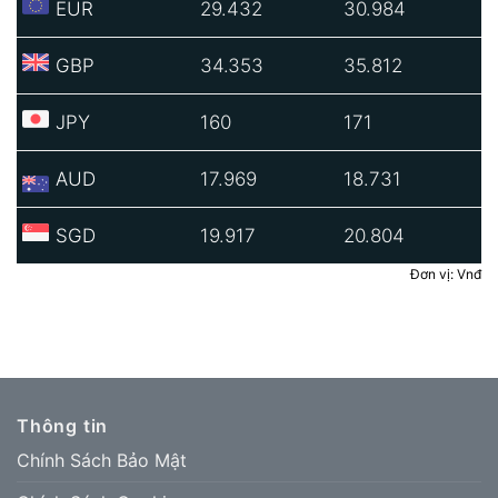
EUR
29.432
30.984
GBP
34.353
35.812
JPY
160
171
AUD
17.969
18.731
SGD
19.917
20.804
Đơn vị: Vnđ
Thông tin
Chính Sách Bảo Mật