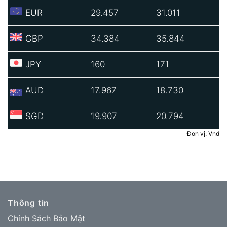
EUR
29.457
31.011
GBP
34.384
35.844
JPY
160
171
AUD
17.967
18.730
SGD
19.907
20.794
Đơn vị: Vnđ
Thông tin
Chính Sách Bảo Mật