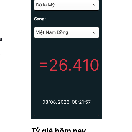
Sang:
u
t
=
26.410
08/08/2026, 08:21:57
Tỷ giá hôm nay