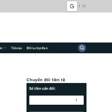
ức
Tiền ảo
Đô la chợ đen
Chuyển đổi tiền tệ
Số tiền cẩn đổi:
.