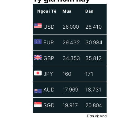
Ngoại Tệ
Mua
Bán
USD
26.000
26.410
EUR
29.432
30.984
GBP
34.353
35.812
JPY
160
171
AUD
17.969
18.731
SGD
19.917
20.804
Đơn vị: Vnđ