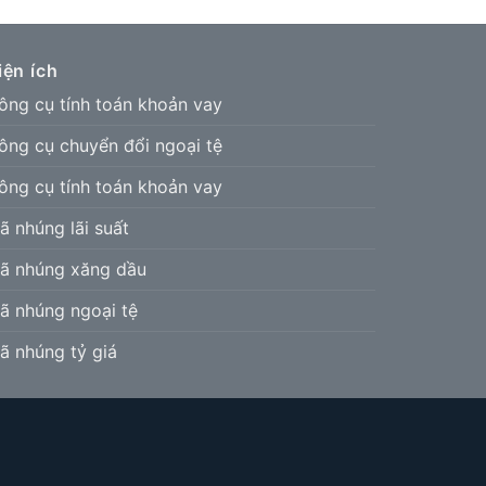
iện ích
ông cụ tính toán khoản vay
ông cụ chuyển đổi ngoại tệ
ông cụ tính toán khoản vay
ã nhúng lãi suất
ã nhúng xăng dầu
ã nhúng ngoại tệ
ã nhúng tỷ giá