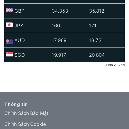
GBP
34.353
35.812
JPY
160
171
AUD
17.969
18.731
SGD
19.917
20.804
Đơn vị: Vnđ
Thông tin
Chính Sách Bảo Mật
Chính Sách Cookie