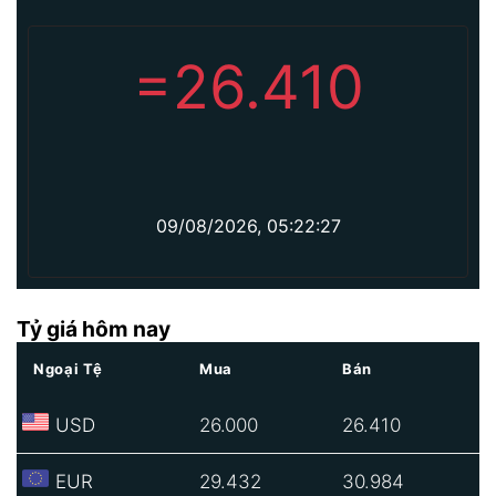
=
26.410
09/08/2026, 05:22:27
Tỷ giá hôm nay
Ngoại Tệ
Mua
Bán
USD
26.000
26.410
EUR
29.432
30.984