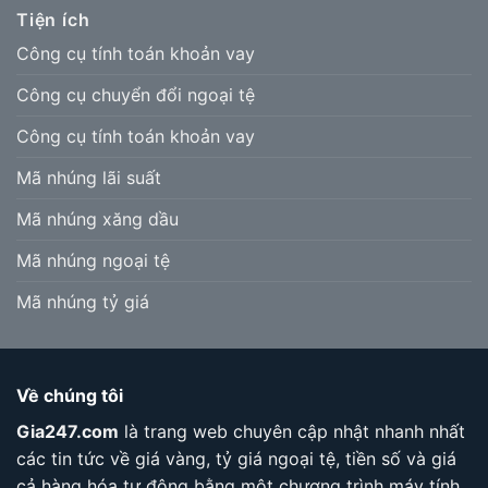
Tiện ích
Công cụ tính toán khoản vay
Công cụ chuyển đổi ngoại tệ
Công cụ tính toán khoản vay
Mã nhúng lãi suất
Mã nhúng xăng dầu
Mã nhúng ngoại tệ
Mã nhúng tỷ giá
Về chúng tôi
Gia247.com
là trang web chuyên cập nhật nhanh nhất
các tin tức về giá vàng, tỷ giá ngoại tệ, tiền số và giá
cả hàng hóa tự động bằng một chương trình máy tính.