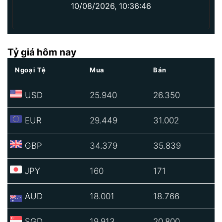
10/08/2026, 10:36:46
Tỷ giá hôm nay
Ngoại Tệ
Mua
Bán
USD
25.940
26.350
EUR
29.449
31.002
GBP
34.379
35.839
JPY
160
171
AUD
18.001
18.766
SGD
19.913
20.800