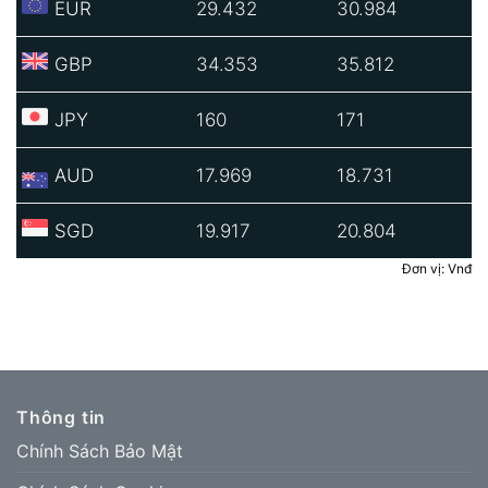
EUR
29.432
30.984
GBP
34.353
35.812
JPY
160
171
AUD
17.969
18.731
SGD
19.917
20.804
Đơn vị: Vnđ
Thông tin
Chính Sách Bảo Mật