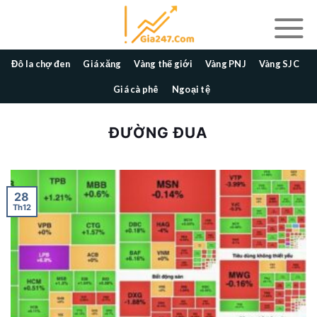
Skip
to
content
Đô la chợ đen
Giá xăng
Vàng thế giới
Vàng PNJ
Vàng SJC
Giá cà phê
Ngoại tệ
ĐƯỜNG ĐUA
28
Th12