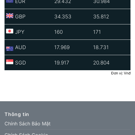
EUR
29.432
30.984
GBP
34.353
35.812
JPY
160
171
AUD
17.969
18.731
SGD
19.917
20.804
Đơn vị: Vnđ
Thông tin
Chính Sách Bảo Mật
Chính Sách Cookie