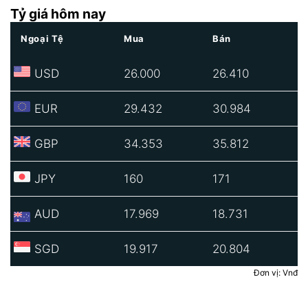
Tỷ giá hôm nay
Ngoại Tệ
Mua
Bán
USD
26.000
26.410
EUR
29.432
30.984
GBP
34.353
35.812
JPY
160
171
AUD
17.969
18.731
SGD
19.917
20.804
Đơn vị: Vnđ