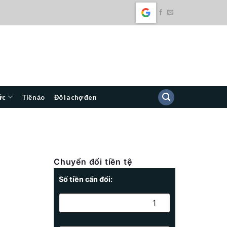
ức
Tiền ảo
Đô la chợ đen
Chuyển đổi tiền tệ
Số tiền cẩn đổi: