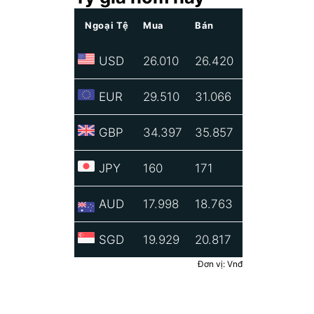
Ngoại Tệ
Mua
Bán
USD
26.010
26.420
EUR
29.510
31.066
GBP
34.397
35.857
JPY
160
171
AUD
17.998
18.763
SGD
19.929
20.817
Đơn vị: Vnđ