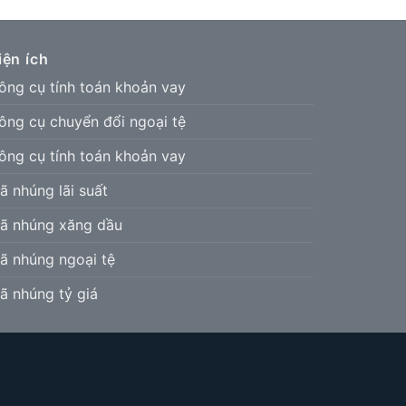
iện ích
ông cụ tính toán khoản vay
ông cụ chuyển đổi ngoại tệ
ông cụ tính toán khoản vay
ã nhúng lãi suất
ã nhúng xăng dầu
ã nhúng ngoại tệ
ã nhúng tỷ giá