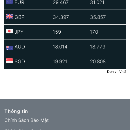
EUR
29.467
31.021
GBP
34.397
35.857
JPY
159
170
AUD
18.014
18.779
SGD
19.921
20.808
Đơn vị: Vnđ
Thông tin
Chính Sách Bảo Mật