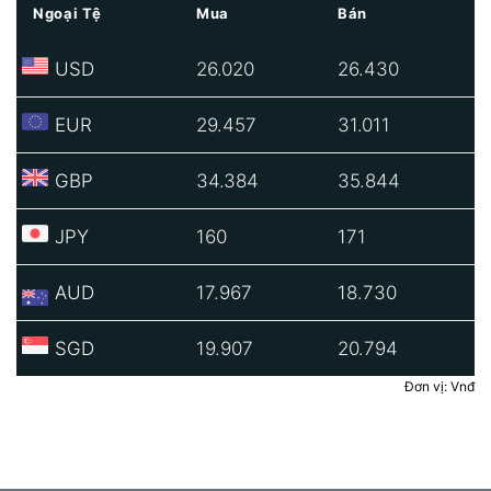
Ngoại Tệ
Mua
Bán
USD
26.020
26.430
EUR
29.457
31.011
GBP
34.384
35.844
JPY
160
171
AUD
17.967
18.730
SGD
19.907
20.794
Đơn vị: Vnđ