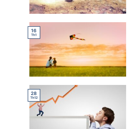
16
Th1
28
Th12