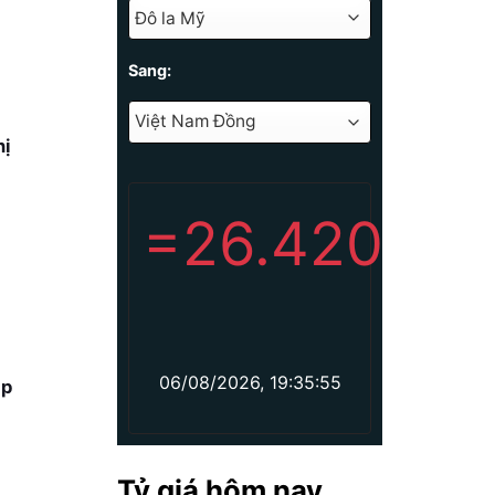
Sang:
hị
=
26.420
06/08/2026, 19:35:55
ập
Tỷ giá hôm nay