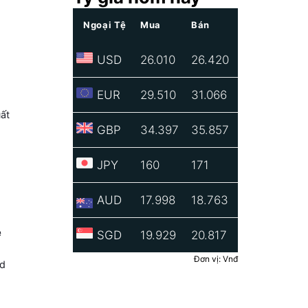
Ngoại Tệ
Mua
Bán
USD
26.010
26.420
EUR
29.510
31.066
uất
GBP
34.397
35.857
JPY
160
171
AUD
17.998
18.763
ẽ
SGD
19.929
20.817
Đơn vị: Vnđ
ed