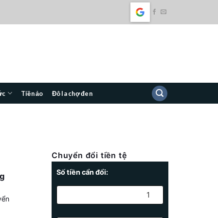
ức
Tiền ảo
Đô la chợ đen
Chuyển đổi tiền tệ
Số tiền cẩn đổi:
ng
yển