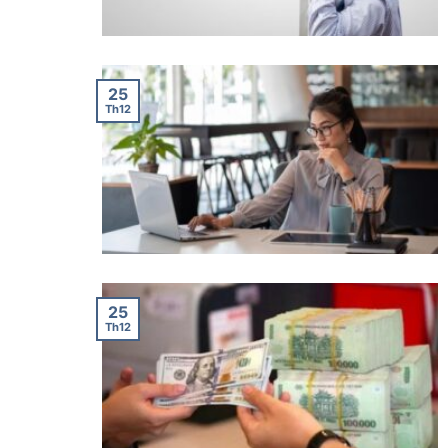
25
Th12
25
Th12