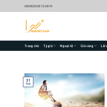
Skip
06/08/2026 12:36:10
to
content
Trang chủ
Tỷ giá
Ngoại tệ
Giá vàng
Lãi 
31
Th5