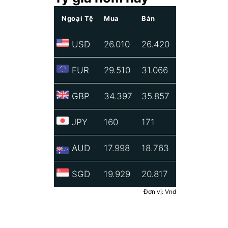
Ngoại Tệ
Mua
Bán
USD
26.010
26.420
EUR
29.510
31.066
GBP
34.397
35.857
JPY
160
171
AUD
17.998
18.763
SGD
19.929
20.817
Đơn vị: Vnđ