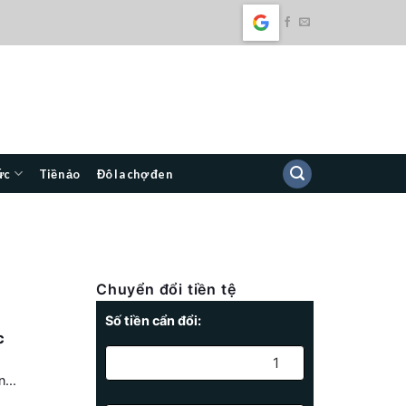
ức
Tiền ảo
Đô la chợ đen
Chuyển đổi tiền tệ
Số tiền cẩn đổi:
c
...