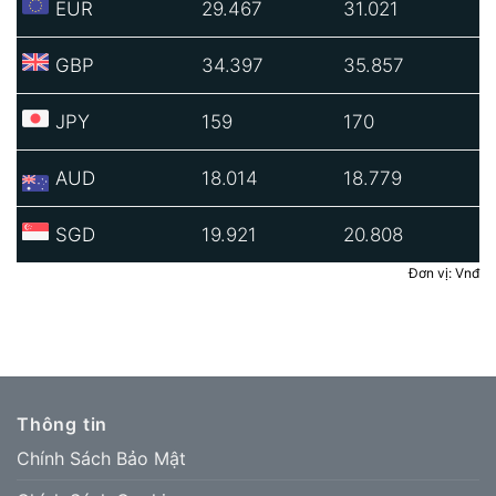
EUR
29.467
31.021
GBP
34.397
35.857
JPY
159
170
AUD
18.014
18.779
SGD
19.921
20.808
Đơn vị: Vnđ
Thông tin
Chính Sách Bảo Mật