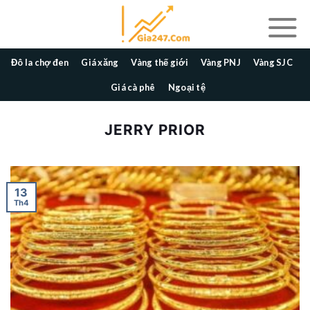
Skip
to
content
Đô la chợ đen
Giá xăng
Vàng thế giới
Vàng PNJ
Vàng SJC
Giá cà phê
Ngoại tệ
JERRY PRIOR
13
Th4