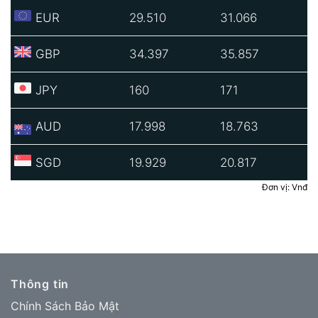
EUR
29.510
31.066
GBP
34.397
35.857
JPY
160
171
AUD
17.998
18.763
SGD
19.929
20.817
Đơn vị: Vnđ
Thông tin
Chính Sách Bảo Mật