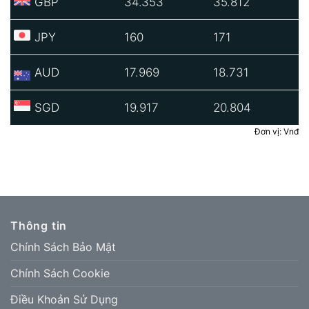
GBP
34.353
35.812
JPY
160
171
AUD
17.969
18.731
SGD
19.917
20.804
Đơn vị: Vnđ
Thông tin
Chính Sách Bảo Mật
Chính Sách Cookie
Điều Khoản Sử Dụng