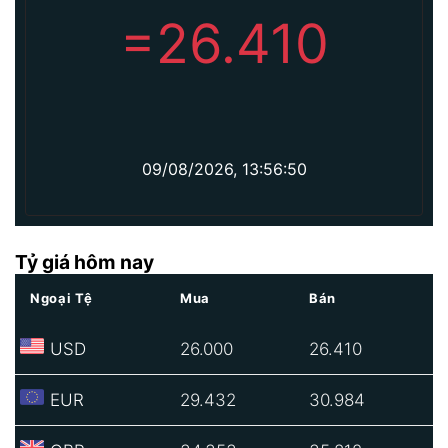
=
26.410
09/08/2026, 13:56:50
Tỷ giá hôm nay
Ngoại Tệ
Mua
Bán
USD
26.000
26.410
EUR
29.432
30.984