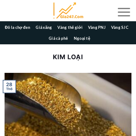
Skip
to
content
Đô la chợ đen
Giá xăng
Vàng thế giới
Vàng PNJ
Vàng SJC
Giá cà phê
Ngoại tệ
KIM LOẠI
28
Th6