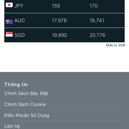
JPY
159
170
AUD
17.978
18.741
SGD
19.890
20.776
Đơn vị: Vnđ
Thông tin
Chính Sách Bảo Mật
Chính Sách Cookie
Điều Khoản Sử Dụng
Liên hệ