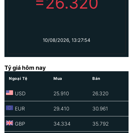
=
26.320
10/08/2026, 13:27:54
Tỷ giá hôm nay
Ngoại Tệ
Mua
Bán
USD
25.910
26.320
EUR
29.410
30.961
GBP
34.334
35.792