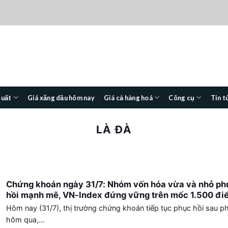
suất
Giá xăng dầu hôm nay
Giá cả hàng hoá
Công cụ
Tin t
LÀ ĐÀ
Chứng khoán ngày 31/7: Nhóm vốn hóa vừa và nhỏ ph
hồi mạnh mẽ, VN-Index đứng vững trên mốc 1.500 đi
Hôm nay (31/7), thị trường chứng khoán tiếp tục phục hồi sau ph
hôm qua,...