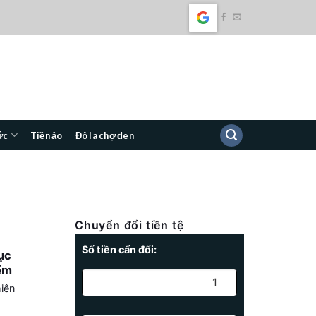
ức
Tiền ảo
Đô la chợ đen
Chuyển đổi tiền tệ
Số tiền cẩn đổi:
ục
ểm
iên