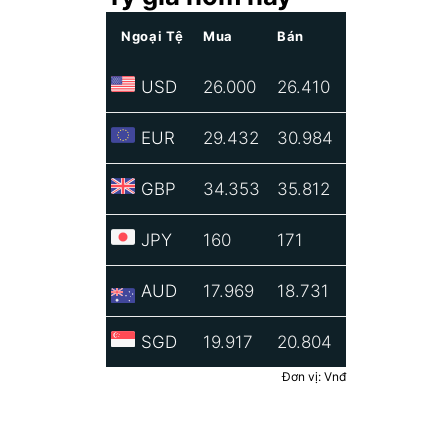
Ngoại Tệ
Mua
Bán
USD
26.000
26.410
EUR
29.432
30.984
GBP
34.353
35.812
JPY
160
171
AUD
17.969
18.731
SGD
19.917
20.804
Đơn vị: Vnđ