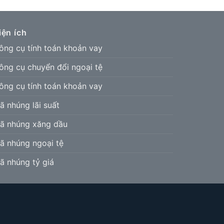
iện ích
ông cụ tính toán khoản vay
ông cụ chuyển đổi ngoại tệ
ông cụ tính toán khoản vay
ã nhúng lãi suất
ã nhúng xăng dầu
ã nhúng ngoại tệ
ã nhúng tỷ giá