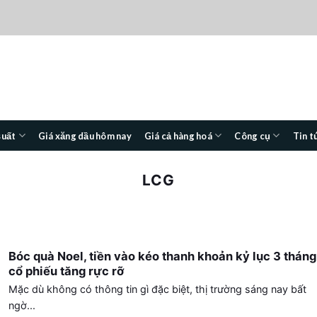
suất
Giá xăng dầu hôm nay
Giá cả hàng hoá
Công cụ
Tin t
LCG
Bóc quà Noel, tiền vào kéo thanh khoản kỷ lục 3 tháng
cổ phiếu tăng rực rỡ
Mặc dù không có thông tin gì đặc biệt, thị trường sáng nay bất
ngờ...