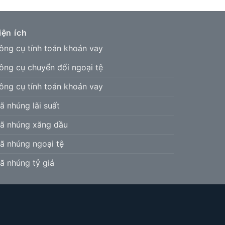
iện ích
ông cụ tính toán khoản vay
ông cụ chuyển đổi ngoại tệ
ông cụ tính toán khoản vay
ã nhúng lãi suất
ã nhúng xăng dầu
ã nhúng ngoại tệ
ã nhúng tỷ giá