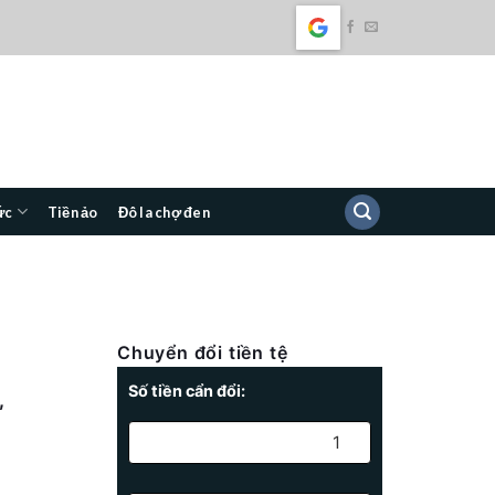
ức
Tiền ảo
Đô la chợ đen
Chuyển đổi tiền tệ
Số tiền cẩn đổi:
,