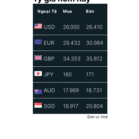
Ngoại Tệ
Mua
Bán
USD
26.000
26.410
EUR
29.432
30.984
GBP
34.353
35.812
JPY
160
171
AUD
17.969
18.731
SGD
19.917
20.804
Đơn vị: Vnđ