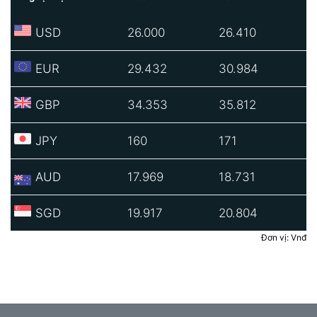
USD
26.000
26.410
EUR
29.432
30.984
GBP
34.353
35.812
JPY
160
171
AUD
17.969
18.731
SGD
19.917
20.804
Đơn vị: Vnđ