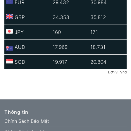
EUR
29.432
30.984
GBP
34.353
35.812
JPY
160
171
AUD
17.969
18.731
SGD
19.917
20.804
Đơn vị: Vnđ
Thông tin
Chính Sách Bảo Mật