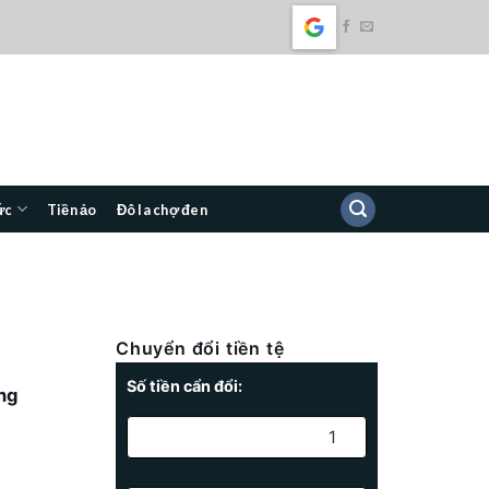
ức
Tiền ảo
Đô la chợ đen
Chuyển đổi tiền tệ
Số tiền cẩn đổi:
ng