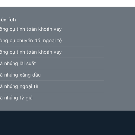
iện ích
ông cụ tính toán khoản vay
ông cụ chuyển đổi ngoại tệ
ông cụ tính toán khoản vay
ã nhúng lãi suất
ã nhúng xăng dầu
ã nhúng ngoại tệ
ã nhúng tỷ giá