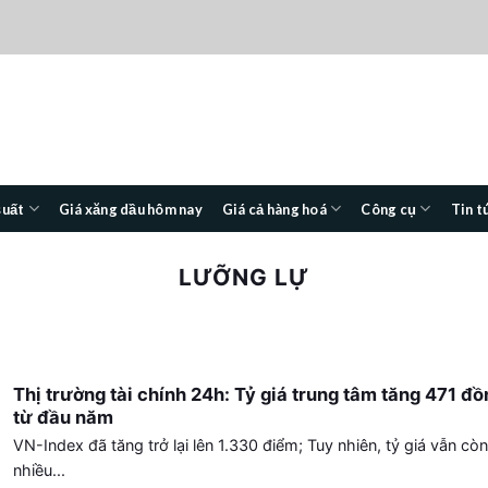
suất
Giá xăng dầu hôm nay
Giá cả hàng hoá
Công cụ
Tin t
LƯỠNG LỰ
Thị trường tài chính 24h: Tỷ giá trung tâm tăng 471 đồ
từ đầu năm
VN-Index đã tăng trở lại lên 1.330 điểm; Tuy nhiên, tỷ giá vẫn còn
nhiều...