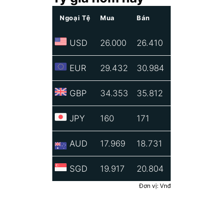
Ngoại Tệ
Mua
Bán
USD
26.000
26.410
EUR
29.432
30.984
GBP
34.353
35.812
JPY
160
171
AUD
17.969
18.731
SGD
19.917
20.804
Đơn vị: Vnđ