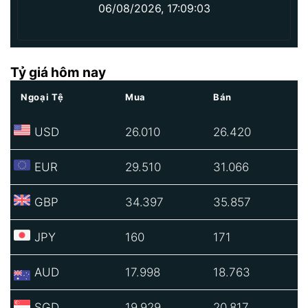
06/08/2026, 17:09:03
Tỷ giá hôm nay
Ngoại Tệ
Mua
Bán
USD
26.010
26.420
EUR
29.510
31.066
GBP
34.397
35.857
JPY
160
171
AUD
17.998
18.763
SGD
19.929
20.817