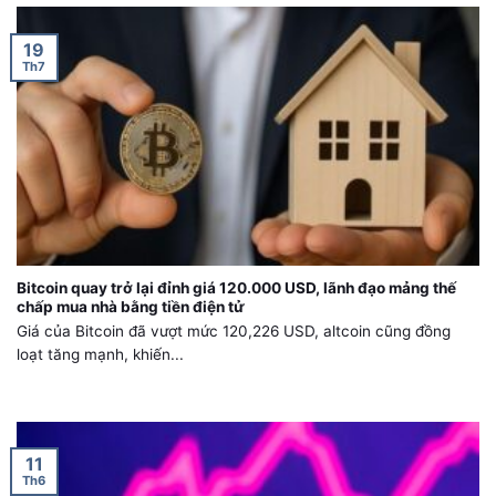
19
Th7
Bitcoin quay trở lại đỉnh giá 120.000 USD, lãnh đạo mảng thế
chấp mua nhà bằng tiền điện tử
Giá của Bitcoin đã vượt mức 120,226 USD, altcoin cũng đồng
loạt tăng mạnh, khiến...
11
Th6