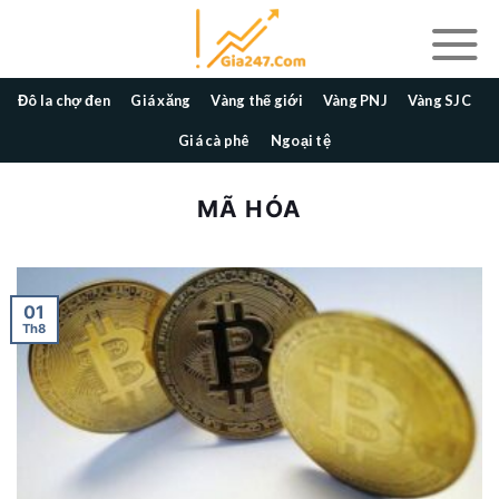
Skip
to
content
Đô la chợ đen
Giá xăng
Vàng thế giới
Vàng PNJ
Vàng SJC
Giá cà phê
Ngoại tệ
MÃ HÓA
01
Th8