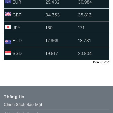
EUR
29.432
30.984
GBP
34.353
35.812
JPY
160
171
AUD
17.969
18.731
SGD
19.917
20.804
Đơn vị: Vnđ
Thông tin
Chính Sách Bảo Mật